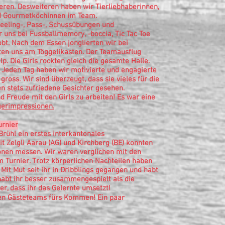
eren. Desweiteren haben wir Tierliebhaberinnen,
d Gourmetköchinnen im Team.
feeling-, Pass-, Schussübungen und
uns bei Fussballmemory, -boccia, Tic Tac Toe
bt. Nach dem Essen jonglierten wir bei
ten uns am Töggelikasten. Der Teamausflug
lp. Die Girls rockten gleich die gesamte Halle.
. Jeden Tag haben wir motivierte und engagierte
 gross. Wir sind überzeugt, dass sie vieles für die
 stets zufriedene Gesichter gesehen.
d Freude mit den Girls zu arbeiten! Es war eine
erimpressionen.
urnier
rühl ein erstes interkantonales
t Zelgli Aarau (AG) und Kirchberg (BE) konnten
onen messen. Wir waren verglichen mit den
 Turnier. Trotz körperlichen Nachteilen haben
Mit Mut seit ihr in Dribblings gegangen und habt
 habt ihr besser zusammengespielt als die
er, dass ihr das Gelernte umsetzt!
ren Gästeteams fürs Kommen! Ein paar