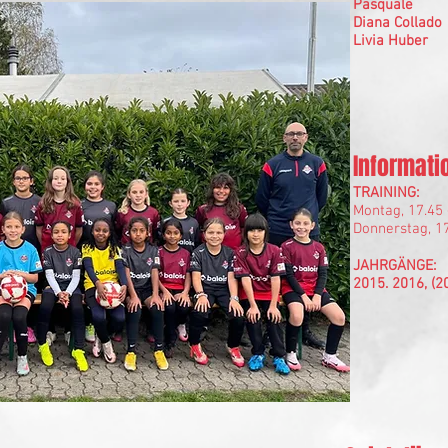
Pasquale
Diana Collado
Livia Huber
Informati
TRAINING:
Montag, 17.45 
Donnerstag, 17
JAHRGÄNGE:
2015. 2016, (2