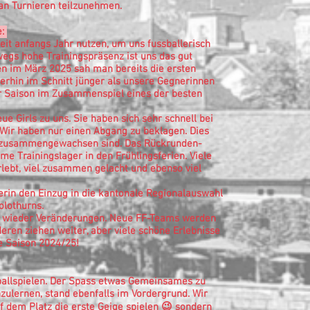
an Turnieren teilzunehmen.
e:
eit anfangs Jahr nutzen, um uns fussballerisch
egs hohe Trainingspräsenz ist uns das gut
en im März 2025 sah man bereits die ersten
terhin im Schnitt jünger als unsere Gegnerinnen
 Saison im Zusammenspiel eines der besten
ue Girls zu uns. Sie haben sich sehr schnell bei
 Wir haben nur einen Abgang zu beklagen. Dies
m zusammengewachsen sind. Das Rückrunden-
me Trainingslager in den Frühlingsferien. Viele
ebt, viel zusammen gelacht und ebenso viel
lerin den Einzug in die kantonale Regionalauswahl
olothurns.
es wieder Veränderungen. Neue FF-Teams werden
deren ziehen weiter, aber viele schöne Erlebnisse
e Saison 2024/25!
ballspielen. Der Spass etwas Gemeinsames zu
ulernen, stand ebenfalls im Vordergrund. Wir
uf dem Platz die erste Geige spielen 😉 sondern