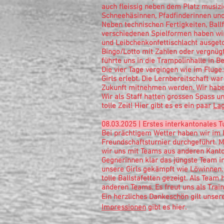
auch fleissig neben dem Platz musizi
Schneehäsinnen, Pfadfinderinnen un
Neben technischen Fertigkeiten, Ball
verschiedenen Spielformen haben wir 
und Leibchenkonfettischlacht ausgeto
Bingo/Lotto mit Zahlen oder vergnüg
führte uns in die Trampolinhalle in Be
Die vier Tage vergingen wie im Fluge
Girls erlebt. Die Lernbereitschaft war
Zukunft mitnehmen werden. Wir haben
Wir als Staff hatten grossen Spass un
tolle Zeit! Hier gibt es es ein paar
Lag
08.03.2025 | Erstes interkantonales T
Bei prächtigem Wetter haben wir im B
Freundschaftsturnier durchgeführt. Mi
wir uns mit Teams aus anderen Kant
Gegnerinnen klar das jüngste Team im
unsere Girls gekämpft wie Löwinnen. 
tolle Ballstafetten gezeigt. Als Team
anderen Teams. Es freut uns als Train
Ein herzliches Dankeschön gilt unse
Impressionen
gibt es hier.