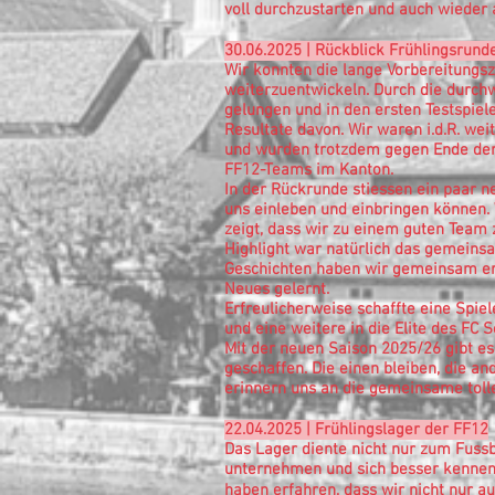
voll durchzustarten und auch wieder 
30.06.2025 | Rückblick Frühlingsrund
Wir konnten die lange Vorbereitungsz
weiterzuentwickeln. Durch die durchw
gelungen und in den ersten Testspiel
Resultate davon. Wir waren i.d.R. wei
und wurden trotzdem gegen Ende der
FF12-Teams im Kanton.
In der Rückrunde stiessen ein paar ne
uns einleben und einbringen können.
zeigt, dass wir zu einem guten Tea
Highlight war natürlich das gemeinsa
Geschichten haben wir gemeinsam erl
Neues gelernt.
Erfreulicherweise schaffte eine Spie
und eine weitere in die Elite des FC S
Mit der neuen Saison 2025/26 gibt 
geschaffen. Die einen bleiben, die an
erinnern uns an die gemeinsame toll
22.04.2025 | Frühlingslager der FF12
Das Lager diente nicht nur zum Fuss
unternehmen und sich besser kennenz
haben erfahren, dass wir nicht nur a