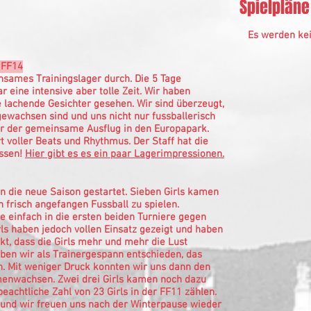
Spielpläne
Es werden kei
 FF14
nsames Trainingslager durch. Die 5 Tage
r eine intensive aber tolle Zeit. Wir haben
 lachende Gesichter gesehen. Wir sind überzeugt,
wachsen sind und uns nicht nur fussballerisch
war der gemeinsame Ausflug in den Europapark.
 voller Beats und Rhythmus. Der Staff hat die
ossen!
Hier gibt es es ein paar Lagerimpressionen.
in die neue Saison gestartet. Sieben Girls kamen
 frisch angefangen Fussball zu spielen.
 einfach in die ersten beiden Turniere gegen
rls haben jedoch vollen Einsatz gezeigt und haben
t, dass die Girls mehr und mehr die Lust
ben wir als Trainergespann entschieden, das
. Mit weniger Druck konnten wir uns dann den
enwachsen. Zwei drei Girls kamen noch dazu
eachtliche Zahl von 23 Girls in der FF11 zählen.
e und wir freuen uns nach der Winterpause wieder