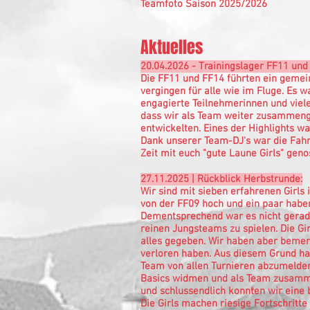
Teamfoto Saison 2025/2026
Aktuelles
20.04.2026 - Trainingslager FF11 und
Die FF11 und FF14 führten ein gemei
vergingen für alle wie im Fluge. Es wa
engagierte Teilnehmerinnen und viele
dass wir als Team weiter zusammenge
entwickelten. Eines der Highlights 
Dank unserer Team-DJ's war die Fahrt
Zeit mit euch "gute Laune Girls" gen
27.11.2025 | Rückblick Herbstrunde:
Wir sind mit sieben erfahrenen Girls 
von der FF09 hoch und ein paar haben
Dementsprechend war es nicht gerade
reinen Jungsteams zu spielen. Die Gi
alles gegeben. Wir haben aber bemerk
verloren haben. Aus diesem Grund ha
Team von allen Turnieren abzumelden
Basics widmen und als Team zusamm
und schlussendlich konnten wir eine b
Die Girls machen riesige Fortschritt